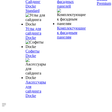
Сайдинг
фасадных
Premium
Docke
панелей
Standard
Комплектующие
Углы для
к фасадным
сайдинга
панелям
Docke
Софиты
Docke
Аксессуары
для
сайдинга
Docke