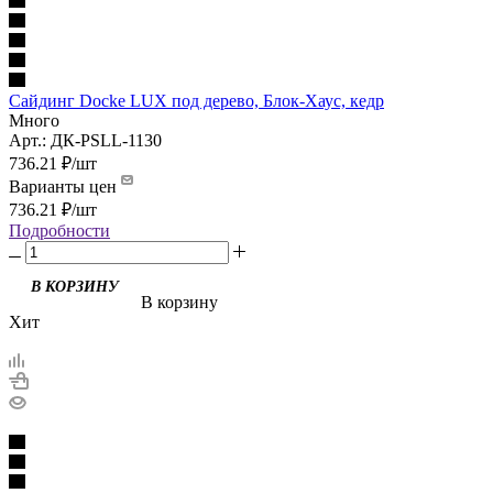
Сайдинг Docke LUX под дерево, Блок-Хаус, кедр
Много
Арт.: ДК-PSLL-1130
736.21
₽
/шт
Варианты цен
736.21
₽
/шт
Подробности
В корзину
Хит