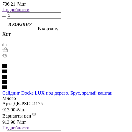
736.21
₽
/шт
Подробности
В корзину
Хит
Сайдинг Docke LUX под дерево, Брус, зрелый каштан
Много
Арт.: ДК-PSLT-1175
913.90
₽
/шт
Варианты цен
913.90
₽
/шт
Подробности