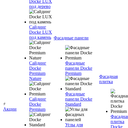
Docke LUX
под дерево
Сайдинг
Docke LUX
под камень
Фасадные панели
Сайдинг
Фасадные
Docke
панели Docke
Premium
Premium
Фасадная
Nature
плитка
Фасадные
Сайдинг
панели Docke
Docke
Standard
Акции
Premium
Фасадна
плитка
Углы для
Docke