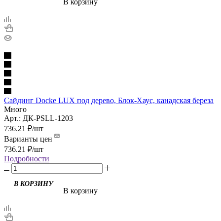
В корзину
Сайдинг Docke LUX под дерево, Блок-Хаус, канадская береза
Много
Арт.: ДК-PSLL-1203
736.21
₽
/шт
Варианты цен
736.21
₽
/шт
Подробности
В корзину