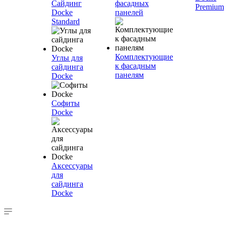
Сайдинг
фасадных
Premium
Docke
панелей
Standard
Комплектующие
Углы для
к фасадным
сайдинга
панелям
Docke
Софиты
Docke
Аксессуары
для
сайдинга
Docke