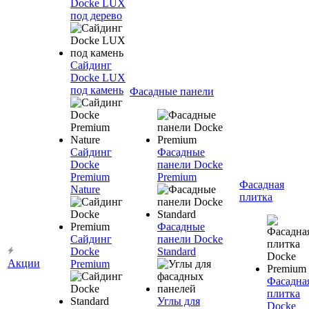
Docke LUX
под дерево
Сайдинг
Docke LUX
под камень
Фасадные панели
Сайдинг
Фасадные
Docke
панели Docke
Premium
Premium
Фасадная
Nature
плитка
Фасадные
Сайдинг
панели Docke
Docke
Standard
Акции
Premium
Фасадна
плитка
Углы для
Docke